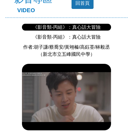
回首頁
VIDEO
《影音類-丙組》：真心話大冒險
《影音類-丙組》：真心話大冒險
作者:胡子謙/蔡喬安/黃翊榛/高鈺荃/林毅丞
（新北市立五峰國民中學）