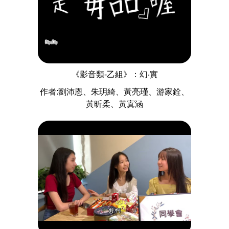
《影音類-乙組》：幻‧實
作者:劉沛恩、朱玥綺、黃亮瑾、游家銓、
黃昕柔、黃寘涵