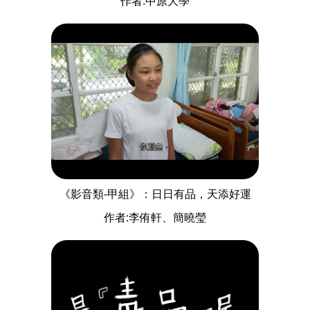
作者:中原大學
《影音類-甲組》：日日有品，天添好運
作者:李侑軒、簡曉瑩