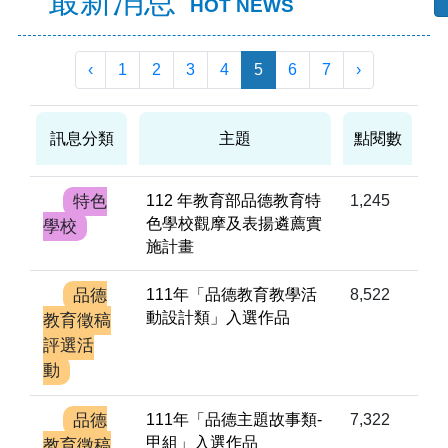
最新消息
HOT NEWS
‹
1
2
3
4
5
6
7
›
訊息分類
主題
點閱數
特色
112 年教育部品德教育特
1,245
色學校觀摩及表揚遴薦實
學校
施計畫
品德
111年「品德教育教學活
8,522
動設計類」入選作品
教育徵稿
評選活
動
品德
111年「品德主題故事類-
7,322
甲組」入選作品
教育徵稿