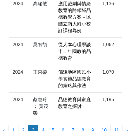
2024
高瑞敏
應用戲劇與情緒
1,136
教育的跨領域品
德教學方案－以
國立南大附小校
訂課程為例
2024
吳宥頡
從人本心理學談
1,062
十二年國教的品
德教育
2024
王東榮
偏遠地區國民小
1,070
學實施品德教育
的策略與作法
2024
蔡慧玲
品德教育與家庭
1,195
； 黃茂
教育之探討
榮
‹
1
2
3
4
5
6
7
8
9
10
11
›