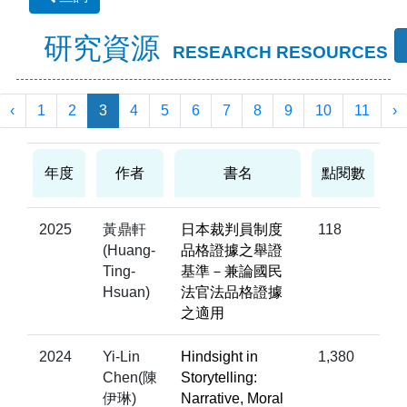
研究資源
RESEARCH RESOURCES
‹
1
2
3
4
5
6
7
8
9
10
11
›
年度
作者
書名
點閱數
2025
黃鼎軒
日本裁判員制度
118
(Huang-
品格證據之舉證
Ting-
基準－兼論國民
Hsuan)
法官法品格證據
之適用
2024
Yi-Lin
Hindsight in
1,380
Chen(陳
Storytelling:
伊琳)
Narrative, Moral