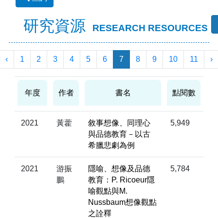
研究資源
RESEARCH RESOURCES
‹
1
2
3
4
5
6
7
8
9
10
11
›
年度
作者
書名
點閱數
2021
黃藿
敘事想像、同理心
5,949
與品德教育－以古
希臘悲劇為例
2021
游振
隱喻、想像及品德
5,784
鵬
教育：P. Ricoeur隱
喻觀點與M.
Nussbaum想像觀點
之詮釋