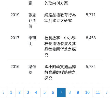
豪
的取向與方案
2019
張志
網路品德教育行為
5,771
銘周
準則建置之研究
倩
2017
李琪
校長故事：中小學
8,453
明
校長道德發展及其
品德校園營造之探
究
2016
梁佳
國小附幼實施品德
5,784
蓁
教育親師聯絡簿之
探究
‹
1
2
3
4
5
6
7
8
9
10
11
›