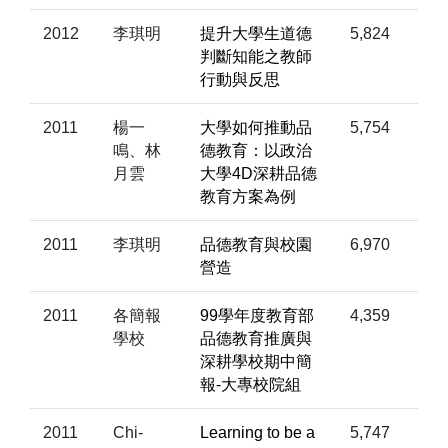
2012
李琪明
提升大學生道德
5,824
判斷知能之教師
行動與反思
2011
楊一
大學如何推動品
5,754
鳴、林
德教育：以政治
月雲
大學4D深耕品德
教育方案為例
2011
李琪明
品德教育與校園
6,970
營造
2011
各簡報
99學年度教育部
4,359
學校
品德教育推廣與
深耕學校期中簡
報-大專校院組
2011
Chi-
Learning to be a
5,747