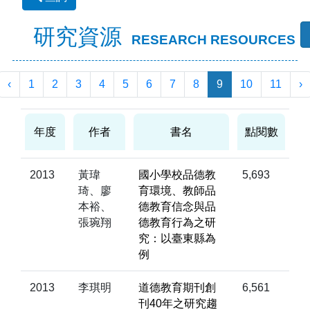
研究資源
RESEARCH RESOURCES
‹
1
2
3
4
5
6
7
8
9
10
11
›
年度
作者
書名
點閱數
2013
黃瑋
國小學校品德教
5,693
琦、廖
育環境、教師品
本裕、
德教育信念與品
張琬翔
德教育行為之研
究：以臺東縣為
例
2013
李琪明
道德教育期刊創
6,561
刊40年之研究趨