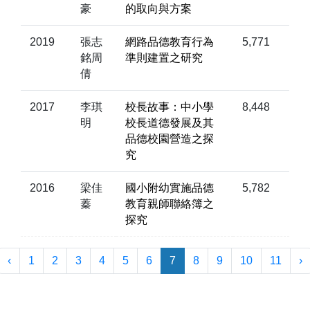
豪
的取向與方案
2019
張志
網路品德教育行為
5,771
銘周
準則建置之研究
倩
2017
李琪
校長故事：中小學
8,448
明
校長道德發展及其
品德校園營造之探
究
2016
梁佳
國小附幼實施品德
5,782
蓁
教育親師聯絡簿之
探究
‹
1
2
3
4
5
6
7
8
9
10
11
›