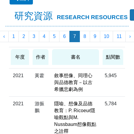
研究資源
RESEARCH RESOURCES
‹
1
2
3
4
5
6
7
8
9
10
11
›
年度
作者
書名
點閱數
2021
黃藿
敘事想像、同理心
5,945
與品德教育－以古
希臘悲劇為例
2021
游振
隱喻、想像及品德
5,784
鵬
教育：P. Ricoeur隱
喻觀點與M.
Nussbaum想像觀點
之詮釋