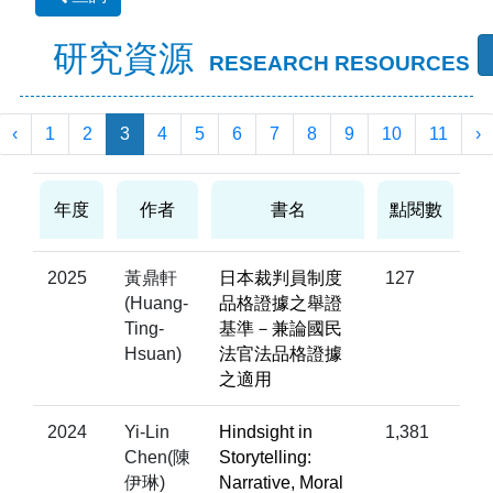
研究資源
RESEARCH RESOURCES
‹
1
2
3
4
5
6
7
8
9
10
11
›
年度
作者
書名
點閱數
2025
黃鼎軒
日本裁判員制度
127
(Huang-
品格證據之舉證
Ting-
基準－兼論國民
Hsuan)
法官法品格證據
之適用
2024
Yi-Lin
Hindsight in
1,381
Chen(陳
Storytelling:
伊琳)
Narrative, Moral