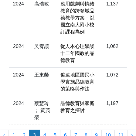
2024
高瑞敏
應用戲劇與情緒
1,137
教育的跨領域品
德教學方案－以
國立南大附小校
訂課程為例
2024
吳宥頡
從人本心理學談
1,062
十二年國教的品
德教育
2024
王東榮
偏遠地區國民小
1,072
學實施品德教育
的策略與作法
2024
蔡慧玲
品德教育與家庭
1,197
； 黃茂
教育之探討
榮
‹
1
2
3
4
5
6
7
8
9
10
11
›