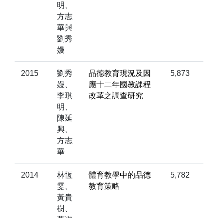
明、
方志
華與
劉秀
嫚
2015
劉秀
品德教育現況及因
5,873
嫚、
應十二年國教課程
李琪
改革之調查研究
明、
陳延
興、
方志
華
2014
林恆
體育教學中的品德
5,782
雯、
教育策略
黃貴
樹、