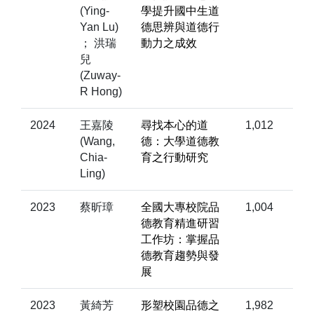
(Ying-
學提升國中生道
Yan Lu)
德思辨與道德行
； 洪瑞
動力之成效
兒
(Zuway-
R Hong)
2024
王嘉陵
尋找本心的道
1,012
(Wang,
德：大學道德教
Chia-
育之行動研究
Ling)
2023
蔡昕璋
全國大專校院品
1,004
德教育精進研習
工作坊：掌握品
德教育趨勢與發
展
2023
黃綺芳
形塑校園品德之
1,982