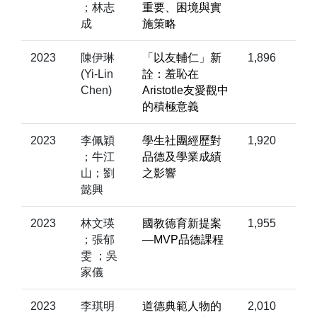
；林志
重要、困境與實
成
施策略
2023
陳伊琳
「以友輔仁」新
1,896
(Yi-Lin
詮：羞恥在
Chen)
Aristotle友愛觀中
的積極意義
2023
李佩穎
學生社團經歷對
1,920
；牛江
品德及學業成績
山；劉
之影響
懿興
2023
林文瑛
國教德育新提案
1,955
；張郁
—MVP品德課程
雯 ；吳
家儀
2023
李琪明
道德典範人物的
2,010