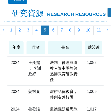
研究資源
RESEARCH RESOURCES
‹
1
2
3
4
5
6
7
8
9
10
11
›
年度
作者
書名
點閱數
2024
王奕超
法制、倫理與管
1,082
； 李謝
教－論中學教師
欣妤
品德教育管教責
任
2024
姜封胤
深耕品德教育，
1,009
共創友善校園
2024
魯盈讌
道德議題反思教
1,017