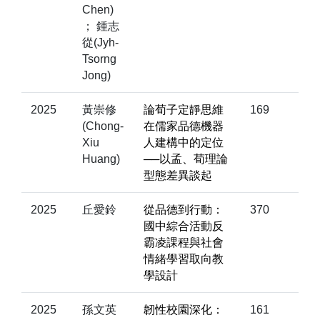
Chen)
； 鍾志
從(Jyh-
Tsorng
Jong)
2025
黃崇修
論荀子定靜思維
169
(Chong-
在儒家品德機器
Xiu
人建構中的定位
Huang)
──以孟、荀理論
型態差異談起
2025
丘愛鈴
從品德到行動：
370
國中綜合活動反
霸凌課程與社會
情緒學習取向教
學設計
2025
孫文英
韌性校園深化：
161