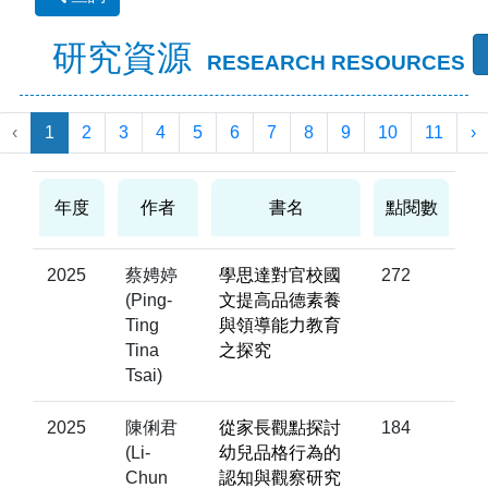
研究資源
RESEARCH RESOURCES
‹
1
2
3
4
5
6
7
8
9
10
11
›
年度
作者
書名
點閱數
2025
蔡娉婷
學思達對官校國
272
(Ping-
文提高品德素養
Ting
與領導能力教育
Tina
之探究
Tsai)
2025
陳俐君
從家長觀點探討
184
(Li-
幼兒品格行為的
Chun
認知與觀察研究