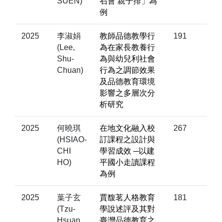
SUEN)
召會 親子排」為
例
2025
李淑娟
教師品德教學行
191
(Lee,
為在家長教養行
Shu-
為與幼兒利社會
Chuan)
行為之調節效果
及品德教育環境
影響之多層次分
析研究
2025
何曉琪
在地文化融入校
267
(HSIAO-
訂課程之設計與
CHI
學習成效 ─以建
HO)
平國小走讀課程
為例
2025
葉子玄
賈馥茗人格教育
181
(Tzu-
學說述評及其對
Hsuan
臺灣品德教育之