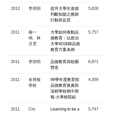
2012
李琪明
提升大學生道德
5,828
判斷知能之教師
行動與反思
2011
楊一
大學如何推動品
5,757
鳴、林
德教育：以政治
月雲
大學4D深耕品德
教育方案為例
2011
李琪明
品德教育與校園
6,971
營造
2011
各簡報
99學年度教育部
4,359
學校
品德教育推廣與
深耕學校期中簡
報-大專校院組
2011
Chi-
Learning to be a
5,747