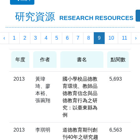
研究資源
RESEARCH RESOURCES
‹
1
2
3
4
5
6
7
8
9
10
11
›
年度
作者
書名
點閱數
2013
黃瑋
國小學校品德教
5,693
琦、廖
育環境、教師品
本裕、
德教育信念與品
張琬翔
德教育行為之研
究：以臺東縣為
例
2013
李琪明
道德教育期刊創
6,563
刊40年之研究趨