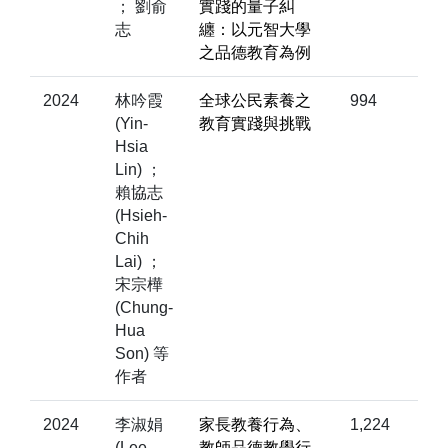
； 劉俞
實踐的量子糾
志
纏：以元智大學
之品德教育為例
2024
林吟霞
全球公民素養之
994
(Yin-
教育實踐與挑戰
Hsia
Lin) ；
賴協志
(Hsieh-
Chih
Lai) ；
宋宗樺
(Chung-
Hua
Son) 等
作者
2024
李淑娟
家長教養行為、
1,224
(Lee,
教師品德教學行