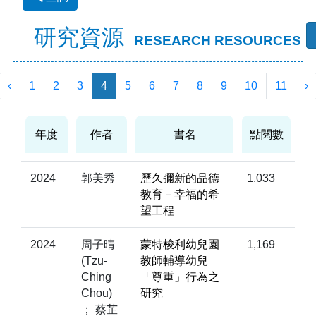
研究資源
RESEARCH RESOURCES
‹
1
2
3
4
5
6
7
8
9
10
11
›
年度
作者
書名
點閱數
2024
郭美秀
歷久彌新的品德
1,033
教育－幸福的希
望工程
2024
周子晴
蒙特梭利幼兒園
1,169
(Tzu-
教師輔導幼兒
Ching
「尊重」行為之
Chou)
研究
； 蔡芷