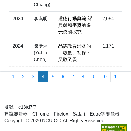
Chiang)
2024
李琪明
道德行動典範-諾
2,094
貝爾和平獎的多
元跨國探究
2024
陳伊琳
品德教育涉及的
1,171
(Yi-Lin
「敬畏」初探：
Chen)
又敬又畏
‹
1
2
3
4
5
6
7
8
9
10
11
›
版號：c13fd7f7
建議瀏覽器：Chrome、Firefox、Safari、Edge等瀏覽器。
Copyright © 2020 NCU.CC. All Rights Reserved