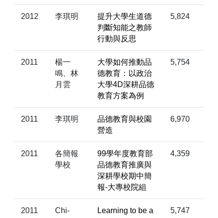
2012
李琪明
提升大學生道德
5,824
判斷知能之教師
行動與反思
2011
楊一
大學如何推動品
5,754
鳴、林
德教育：以政治
月雲
大學4D深耕品德
教育方案為例
2011
李琪明
品德教育與校園
6,970
營造
2011
各簡報
99學年度教育部
4,359
學校
品德教育推廣與
深耕學校期中簡
報-大專校院組
2011
Chi-
Learning to be a
5,747