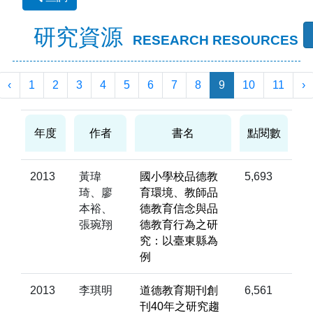
研究資源
RESEARCH RESOURCES
‹
1
2
3
4
5
6
7
8
9
10
11
›
年度
作者
書名
點閱數
2013
黃瑋
國小學校品德教
5,693
琦、廖
育環境、教師品
本裕、
德教育信念與品
張琬翔
德教育行為之研
究：以臺東縣為
例
2013
李琪明
道德教育期刊創
6,561
刊40年之研究趨