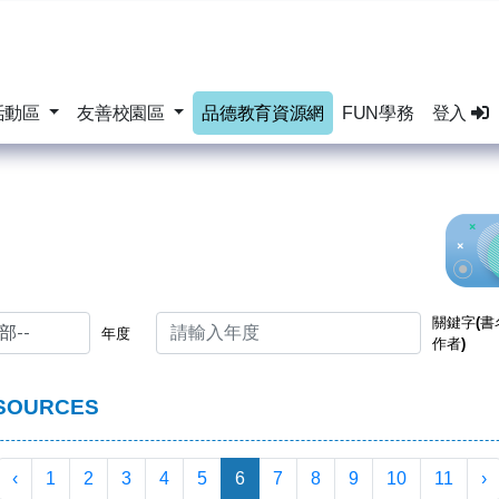
活動區
友善校園區
品德教育資源網
FUN學務
登入
關鍵字(書
年度
作者)
SOURCES
‹
1
2
3
4
5
6
7
8
9
10
11
›