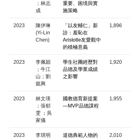
；林志
重要、困境與實
成
施策略
2023
陳伊琳
「以友輔仁」新
1,896
(Yi-Lin
詮：羞恥在
Chen)
Aristotle友愛觀中
的積極意義
2023
李佩穎
學生社團經歷對
1,920
；牛江
品德及學業成績
山；劉
之影響
懿興
2023
林文瑛
國教德育新提案
1,955
；張郁
—MVP品德課程
雯 ；吳
家儀
2023
李琪明
道德典範人物的
2,010