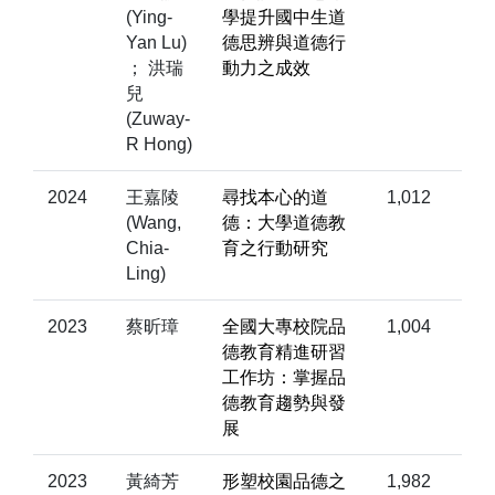
(Ying-
學提升國中生道
Yan Lu)
德思辨與道德行
； 洪瑞
動力之成效
兒
(Zuway-
R Hong)
2024
王嘉陵
尋找本心的道
1,012
(Wang,
德：大學道德教
Chia-
育之行動研究
Ling)
2023
蔡昕璋
全國大專校院品
1,004
德教育精進研習
工作坊：掌握品
德教育趨勢與發
展
2023
黃綺芳
形塑校園品德之
1,982