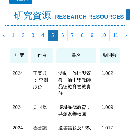
研究資源
RESEARCH RESOURCES
‹
1
2
3
4
5
6
7
8
9
10
11
›
年度
作者
書名
點閱數
2024
王奕超
法制、倫理與管
1,082
； 李謝
教－論中學教師
欣妤
品德教育管教責
任
2024
姜封胤
深耕品德教育，
1,009
共創友善校園
2024
魯盈讌
道德議題反思教
1,017