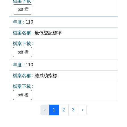
.pdf 檔
110
最低登記標準
.pdf 檔
110
總成績指標
.pdf 檔
‹
1
2
3
›