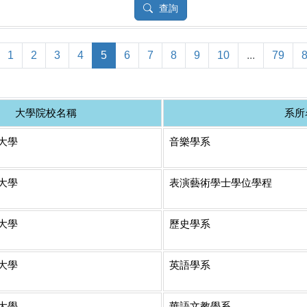
查詢
1
2
3
4
5
6
7
8
9
10
...
79
大學院校名稱
系所
大學
音樂學系
大學
表演藝術學士學位學程
大學
歷史學系
大學
英語學系
大學
華語文教學系