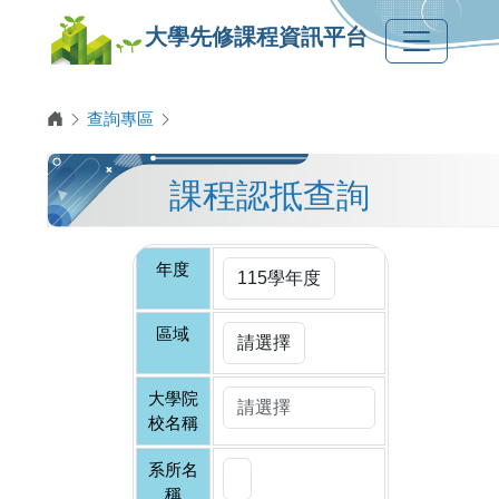
大學先修課程資訊平台
查詢專區
課程認抵查詢
年度
區域
大學院
校名稱
系所名
稱