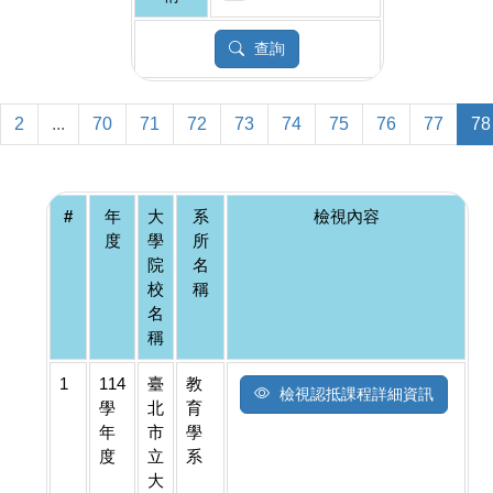
查詢
2
...
70
71
72
73
74
75
76
77
78
#
年
大
系
檢視內容
度
學
所
院
名
校
稱
名
稱
1
114
臺
教
檢視認抵課程詳細資訊
學
北
育
年
市
學
度
立
系
大