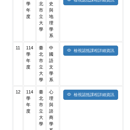
學
北
史
年
市
與
度
立
地
大
理
學
學
系
11
114
臺
中
檢視認抵課程詳細資訊
學
北
國
年
市
語
度
立
文
大
學
學
系
12
114
臺
心
檢視認抵課程詳細資訊
學
北
理
年
市
與
度
立
諮
大
商
學
學