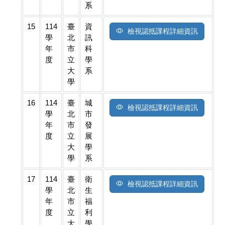
系
15
114
臺
資
檢視認抵課程詳細資訊
學
北
訊
年
市
科
度
立
學
大
系
學
16
114
臺
城
檢視認抵課程詳細資訊
學
北
市
年
市
發
度
立
展
大
學
學
系
17
114
臺
衛
檢視認抵課程詳細資訊
學
北
生
年
市
福
度
立
利
大
學