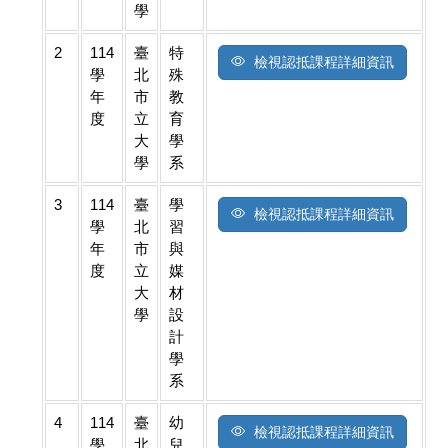
學
2
114
臺
特
檢視認抵課程詳細資訊
學
北
殊
年
市
教
度
立
育
大
學
學
系
3
114
臺
學
檢視認抵課程詳細資訊
學
北
習
年
市
與
度
立
媒
大
材
學
設
計
學
系
4
114
臺
幼
檢視認抵課程詳細資訊
學
北
兒