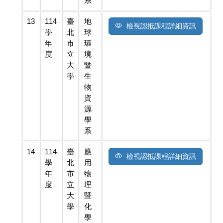
系
13
114
臺
地
檢視認抵課程詳細資訊
學
北
球
年
市
環
度
立
境
大
暨
學
生
物
資
源
學
系
14
114
臺
應
檢視認抵課程詳細資訊
學
北
用
年
市
物
度
立
理
大
暨
學
化
學