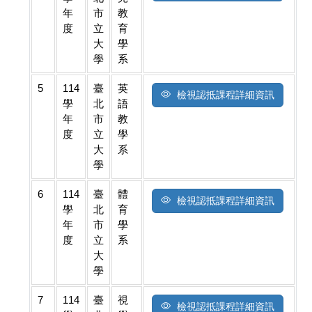
年
市
教
度
立
育
大
學
學
系
5
114
臺
英
檢視認抵課程詳細資訊
學
北
語
年
市
教
度
立
學
大
系
學
6
114
臺
體
檢視認抵課程詳細資訊
學
北
育
年
市
學
度
立
系
大
學
7
114
臺
視
檢視認抵課程詳細資訊