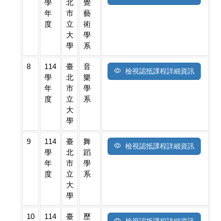
學
北
覺
年
市
藝
度
立
術
大
學
學
系
8
114
臺
音
檢視認抵課程詳細資訊
學
北
樂
年
市
學
度
立
系
大
學
9
114
臺
舞
檢視認抵課程詳細資訊
學
北
蹈
年
市
學
度
立
系
大
學
10
114
臺
歷
檢視認抵課程詳細資訊