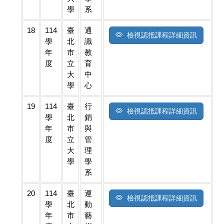
學
系
18
114
臺
通
檢視認抵課程詳細資訊
學
北
識
年
市
教
度
立
育
大
中
學
心
19
114
臺
行
檢視認抵課程詳細資訊
學
北
銷
年
市
與
度
立
管
大
理
學
學
系
20
114
臺
運
檢視認抵課程詳細資訊
學
北
動
年
市
藝