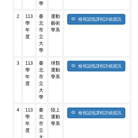
學
2
113
臺
運動
檢視認抵課程詳細資訊
學
北
藝術
年
市
學系
度
立
大
學
3
113
臺
球類
檢視認抵課程詳細資訊
學
北
運動
年
市
學系
度
立
大
學
4
113
臺
陸上
檢視認抵課程詳細資訊
學
北
運動
年
市
學系
度
立
大