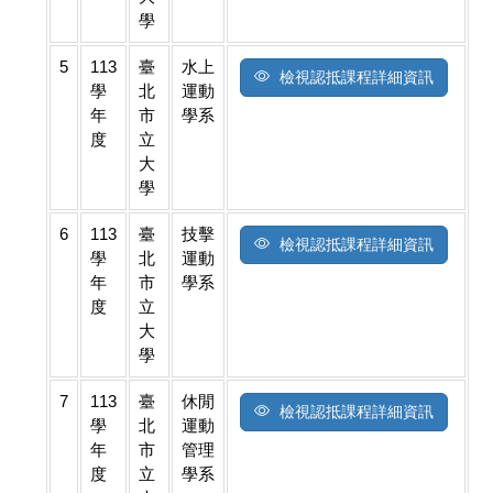
學
5
113
臺
水上
檢視認抵課程詳細資訊
學
北
運動
年
市
學系
度
立
大
學
6
113
臺
技擊
檢視認抵課程詳細資訊
學
北
運動
年
市
學系
度
立
大
學
7
113
臺
休閒
檢視認抵課程詳細資訊
學
北
運動
年
市
管理
度
立
學系