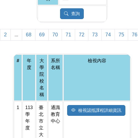
查詢
2
...
68
69
70
71
72
73
74
75
76
#
年
大
系所
檢視內容
度
學
名稱
院
校
名
稱
1
113
臺
通識
檢視認抵課程詳細資訊
學
北
教育
年
市
中心
度
立
大